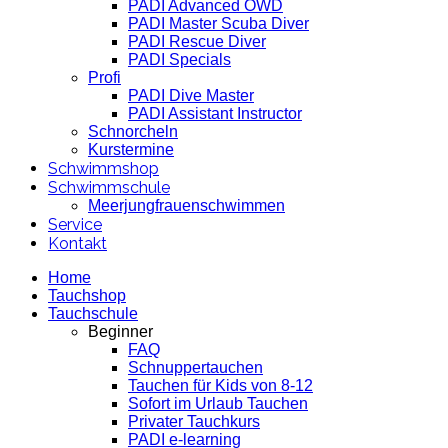
PADI Advanced OWD
PADI Master Scuba Diver
PADI Rescue Diver
PADI Specials
Profi
PADI Dive Master
PADI Assistant Instructor
Schnorcheln
Kurstermine
Schwimmshop
Schwimmschule
Meerjungfrauenschwimmen
Service
Kontakt
Home
Tauchshop
Tauchschule
Beginner
FAQ
Schnuppertauchen
Tauchen für Kids von 8-12
Sofort im Urlaub Tauchen
Privater Tauchkurs
PADI e-learning