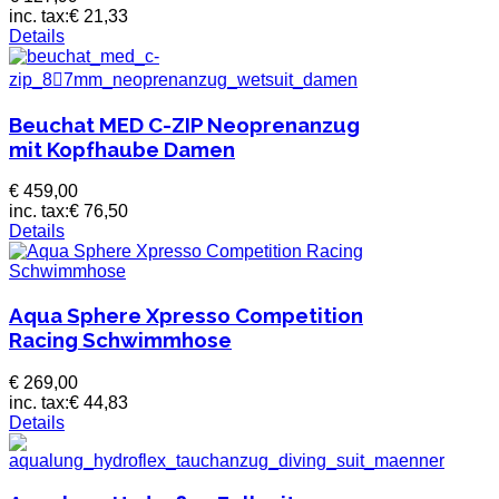
inc. tax:
€ 21,33
Details
Beuchat MED C-ZIP Neoprenanzug
mit Kopfhaube Damen
€ 459,00
inc. tax:
€ 76,50
Details
Aqua Sphere Xpresso Competition
Racing Schwimmhose
€ 269,00
inc. tax:
€ 44,83
Details