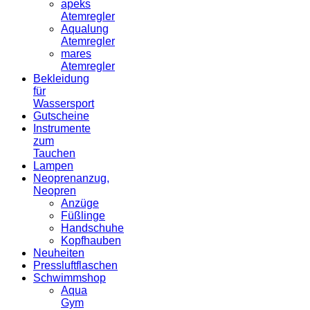
apeks
Atemregler
Aqualung
Atemregler
mares
Atemregler
Bekleidung
für
Wassersport
Gutscheine
Instrumente
zum
Tauchen
Lampen
Neoprenanzug,
Neopren
Anzüge
Füßlinge
Handschuhe
Kopfhauben
Neuheiten
Pressluftflaschen
Schwimmshop
Aqua
Gym