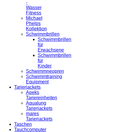
-
Wasser
Fitness
Michael
Phelps
Kollektion
Schwimmbrillen
Schwimmbrillen
für
Erwachsene
Schwimmbrillen
für
Kinder
Schwimmneopren
Schwimmtraining
Equipment
Tarierjackets
Apeks
Tariereinheiten
Aqualung
Tarierjackets
mares
Tarierjackets
Taschen
Tauchcomputer