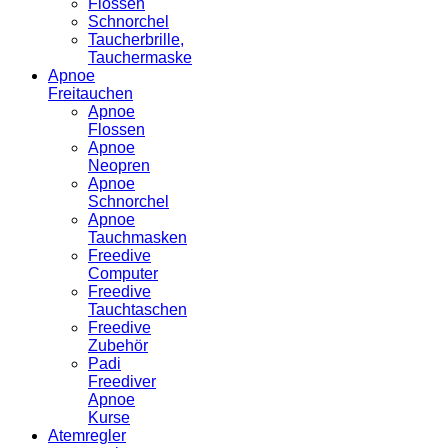
Flossen
Schnorchel
Taucherbrille,
Tauchermaske
Apnoe
Freitauchen
Apnoe
Flossen
Apnoe
Neopren
Apnoe
Schnorchel
Apnoe
Tauchmasken
Freedive
Computer
Freedive
Tauchtaschen
Freedive
Zubehör
Padi
Freediver
Apnoe
Kurse
Atemregler