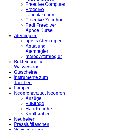
Freedive Computer
Freedive
Tauchtaschen
Freedive Zubehör
Padi Freediver
Apnoe Kurse
Atemregler
apeks Atemregler
Aqualung
Atemregler
mares Atemregler
Bekleidung für
Wassersport
Gutscheine
Instrumente zum
Tauchen
Lampen
Neoprenanzug, Neopren
Anzüge
Füßlinge
Handschuhe
Kopfhauben
Neuheiten
Pressluftflaschen
Schwimmshop