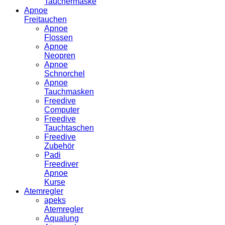
Tauchermaske
Apnoe
Freitauchen
Apnoe
Flossen
Apnoe
Neopren
Apnoe
Schnorchel
Apnoe
Tauchmasken
Freedive
Computer
Freedive
Tauchtaschen
Freedive
Zubehör
Padi
Freediver
Apnoe
Kurse
Atemregler
apeks
Atemregler
Aqualung