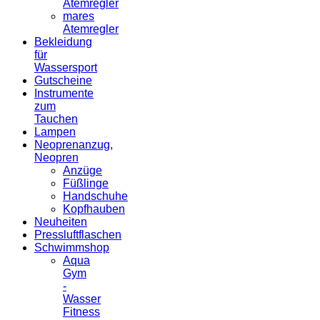
Atemregler
mares
Atemregler
Bekleidung
für
Wassersport
Gutscheine
Instrumente
zum
Tauchen
Lampen
Neoprenanzug,
Neopren
Anzüge
Füßlinge
Handschuhe
Kopfhauben
Neuheiten
Pressluftflaschen
Schwimmshop
Aqua
Gym
-
Wasser
Fitness