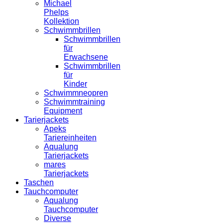
Michael
Phelps
Kollektion
Schwimmbrillen
Schwimmbrillen
für
Erwachsene
Schwimmbrillen
für
Kinder
Schwimmneopren
Schwimmtraining
Equipment
Tarierjackets
Apeks
Tariereinheiten
Aqualung
Tarierjackets
mares
Tarierjackets
Taschen
Tauchcomputer
Aqualung
Tauchcomputer
Diverse