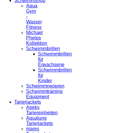
Schwimmshop
Aqua
Gym
-
Wasser
Fitness
Michael
Phelps
Kollektion
Schwimmbrillen
Schwimmbrillen
für
Erwachsene
Schwimmbrillen
für
Kinder
Schwimmneopren
Schwimmtraining
Equipment
Tarierjackets
Apeks
Tariereinheiten
Aqualung
Tarierjackets
mares