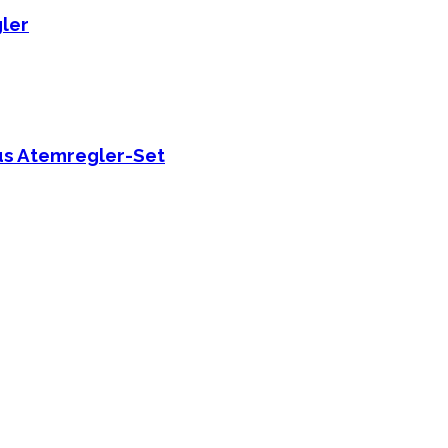
ler
us Atemregler-Set