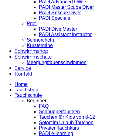
PADI Advanced OWD
PADI Master Scuba Diver
PADI Rescue Diver
PADI Specials
Profi
PADI Dive Master
PADI Assistant Instructor
Schnorcheln
Kurstermine
Schwimmshop
Schwimmschule
Meerjungfrauenschwimmen
Service
Kontakt
Home
Tauchshop
Tauchschule
Beginner
FAQ
Schnuppertauchen
Tauchen für Kids von 8-12
Sofort im Urlaub Tauchen
Privater Tauchkurs
PADI e-learning