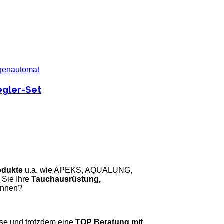
egler-Set
odukte
u.a. wie APEKS, AQUALUNG,
ie Ihre
Tauchausrüstung,
önnen?
se und trotzdem eine
TOP Beratung mit