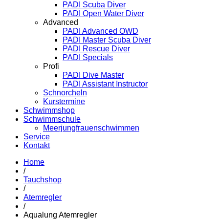
PADI Scuba Diver
PADI Open Water Diver
Advanced
PADI Advanced OWD
PADI Master Scuba Diver
PADI Rescue Diver
PADI Specials
Profi
PADI Dive Master
PADI Assistant Instructor
Schnorcheln
Kurstermine
Schwimmshop
Schwimmschule
Meerjungfrauenschwimmen
Service
Kontakt
Home
/
Tauchshop
/
Atemregler
/
Aqualung Atemregler