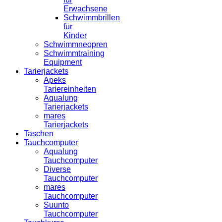
Erwachsene
Schwimmbrillen
für
Kinder
Schwimmneopren
Schwimmtraining
Equipment
Tarierjackets
Apeks
Tariereinheiten
Aqualung
Tarierjackets
mares
Tarierjackets
Taschen
Tauchcomputer
Aqualung
Tauchcomputer
Diverse
Tauchcomputer
mares
Tauchcomputer
Suunto
Tauchcomputer