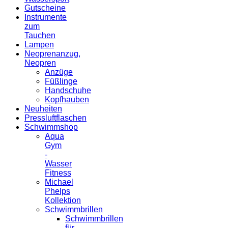
Gutscheine
Instrumente
zum
Tauchen
Lampen
Neoprenanzug,
Neopren
Anzüge
Füßlinge
Handschuhe
Kopfhauben
Neuheiten
Pressluftflaschen
Schwimmshop
Aqua
Gym
-
Wasser
Fitness
Michael
Phelps
Kollektion
Schwimmbrillen
Schwimmbrillen
für