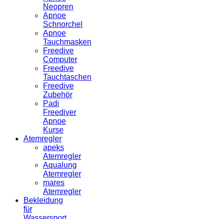
Neopren
Apnoe
Schnorchel
Apnoe
Tauchmasken
Freedive
Computer
Freedive
Tauchtaschen
Freedive
Zubehör
Padi
Freediver
Apnoe
Kurse
Atemregler
apeks
Atemregler
Aqualung
Atemregler
mares
Atemregler
Bekleidung
für
Wassersport