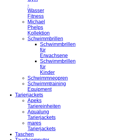
-
Wasser
Fitness
Michael
Phelps
Kollektion
Schwimmbrillen
Schwimmbrillen
für
Erwachsene
Schwimmbrillen
für
Kinder
Schwimmneopren
Schwimmtraining
Equipment
Tarierjackets
Apeks
Tariereinheiten
Aqualung
Tarierjackets
mares
Tarierjackets
Taschen
Tauchcomputer