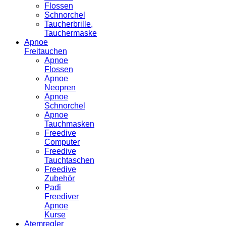
Flossen
Schnorchel
Taucherbrille,
Tauchermaske
Apnoe
Freitauchen
Apnoe
Flossen
Apnoe
Neopren
Apnoe
Schnorchel
Apnoe
Tauchmasken
Freedive
Computer
Freedive
Tauchtaschen
Freedive
Zubehör
Padi
Freediver
Apnoe
Kurse
Atemregler