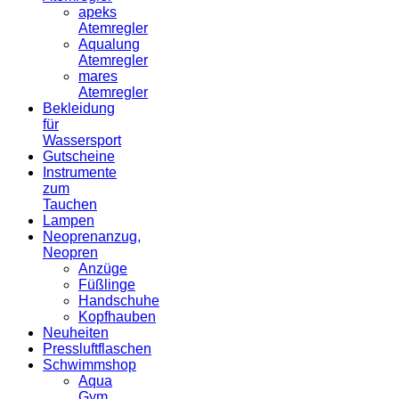
apeks
Atemregler
Aqualung
Atemregler
mares
Atemregler
Bekleidung
für
Wassersport
Gutscheine
Instrumente
zum
Tauchen
Lampen
Neoprenanzug,
Neopren
Anzüge
Füßlinge
Handschuhe
Kopfhauben
Neuheiten
Pressluftflaschen
Schwimmshop
Aqua
Gym