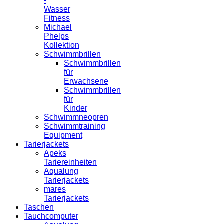
-
Wasser
Fitness
Michael
Phelps
Kollektion
Schwimmbrillen
Schwimmbrillen
für
Erwachsene
Schwimmbrillen
für
Kinder
Schwimmneopren
Schwimmtraining
Equipment
Tarierjackets
Apeks
Tariereinheiten
Aqualung
Tarierjackets
mares
Tarierjackets
Taschen
Tauchcomputer