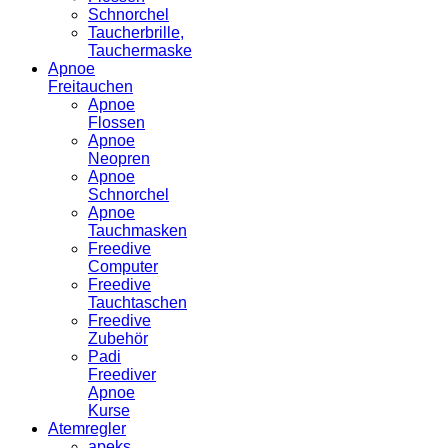
Schnorchel
Taucherbrille,
Tauchermaske
Apnoe
Freitauchen
Apnoe
Flossen
Apnoe
Neopren
Apnoe
Schnorchel
Apnoe
Tauchmasken
Freedive
Computer
Freedive
Tauchtaschen
Freedive
Zubehör
Padi
Freediver
Apnoe
Kurse
Atemregler
apeks