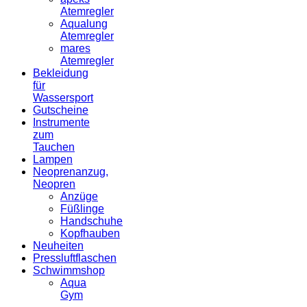
Atemregler
Aqualung
Atemregler
mares
Atemregler
Bekleidung
für
Wassersport
Gutscheine
Instrumente
zum
Tauchen
Lampen
Neoprenanzug,
Neopren
Anzüge
Füßlinge
Handschuhe
Kopfhauben
Neuheiten
Pressluftflaschen
Schwimmshop
Aqua
Gym