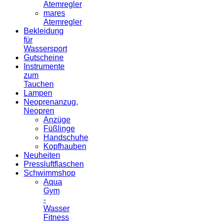
Atemregler
mares
Atemregler
Bekleidung
für
Wassersport
Gutscheine
Instrumente
zum
Tauchen
Lampen
Neoprenanzug,
Neopren
Anzüge
Füßlinge
Handschuhe
Kopfhauben
Neuheiten
Pressluftflaschen
Schwimmshop
Aqua
Gym
-
Wasser
Fitness