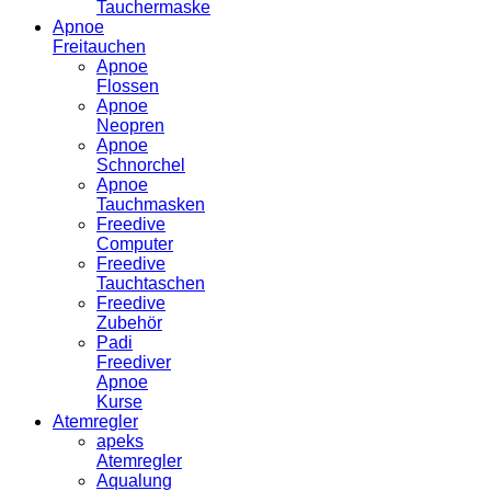
Tauchermaske
Apnoe
Freitauchen
Apnoe
Flossen
Apnoe
Neopren
Apnoe
Schnorchel
Apnoe
Tauchmasken
Freedive
Computer
Freedive
Tauchtaschen
Freedive
Zubehör
Padi
Freediver
Apnoe
Kurse
Atemregler
apeks
Atemregler
Aqualung