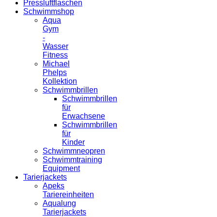
Pressluftflaschen
Schwimmshop
Aqua
Gym
-
Wasser
Fitness
Michael
Phelps
Kollektion
Schwimmbrillen
Schwimmbrillen
für
Erwachsene
Schwimmbrillen
für
Kinder
Schwimmneopren
Schwimmtraining
Equipment
Tarierjackets
Apeks
Tariereinheiten
Aqualung
Tarierjackets