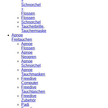
+
Schnorchel
+
Flossen
Flossen
Schnorchel
Taucherbrille,
Tauchermaske
Apnoe
Freitauchen
Apnoe
Flossen
Apnoe
Neopren
Apnoe
Schnorchel
Apnoe
Tauchmasken
Freedive
Computer
Freedive
Tauchtaschen
Freedive
Zubehör
Padi