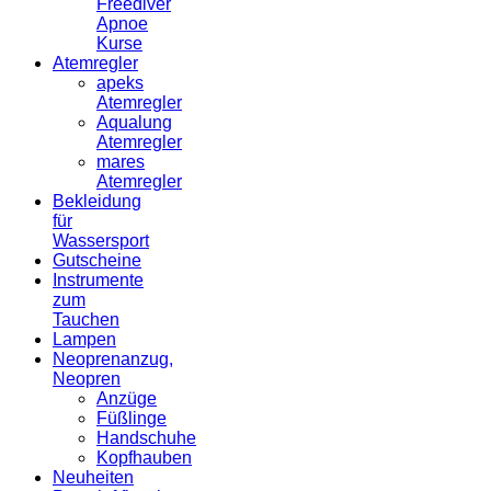
Freediver
Apnoe
Kurse
Atemregler
apeks
Atemregler
Aqualung
Atemregler
mares
Atemregler
Bekleidung
für
Wassersport
Gutscheine
Instrumente
zum
Tauchen
Lampen
Neoprenanzug,
Neopren
Anzüge
Füßlinge
Handschuhe
Kopfhauben
Neuheiten