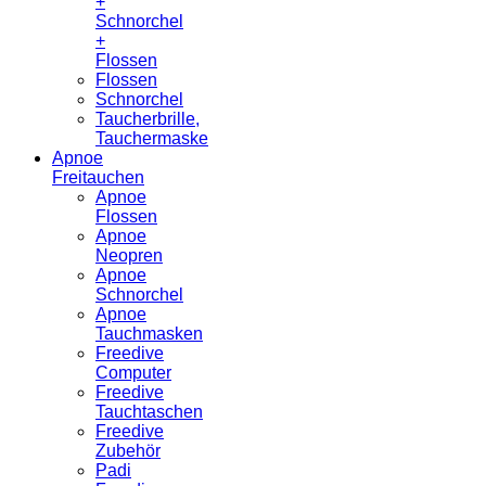
+
Schnorchel
+
Flossen
Flossen
Schnorchel
Taucherbrille,
Tauchermaske
Apnoe
Freitauchen
Apnoe
Flossen
Apnoe
Neopren
Apnoe
Schnorchel
Apnoe
Tauchmasken
Freedive
Computer
Freedive
Tauchtaschen
Freedive
Zubehör
Padi