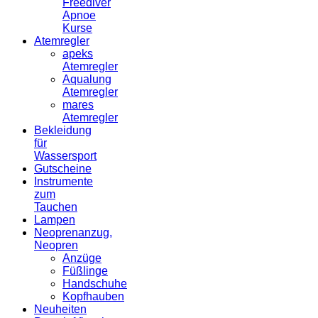
Freediver
Apnoe
Kurse
Atemregler
apeks
Atemregler
Aqualung
Atemregler
mares
Atemregler
Bekleidung
für
Wassersport
Gutscheine
Instrumente
zum
Tauchen
Lampen
Neoprenanzug,
Neopren
Anzüge
Füßlinge
Handschuhe
Kopfhauben
Neuheiten