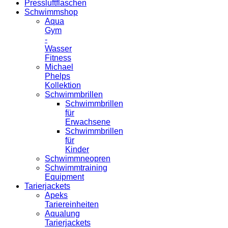
Pressluftflaschen
Schwimmshop
Aqua
Gym
-
Wasser
Fitness
Michael
Phelps
Kollektion
Schwimmbrillen
Schwimmbrillen
für
Erwachsene
Schwimmbrillen
für
Kinder
Schwimmneopren
Schwimmtraining
Equipment
Tarierjackets
Apeks
Tariereinheiten
Aqualung
Tarierjackets