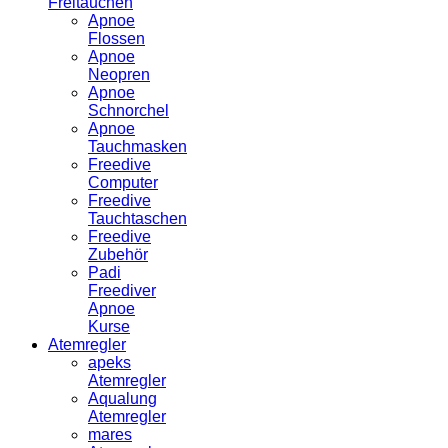
Freitauchen
Apnoe
Flossen
Apnoe
Neopren
Apnoe
Schnorchel
Apnoe
Tauchmasken
Freedive
Computer
Freedive
Tauchtaschen
Freedive
Zubehör
Padi
Freediver
Apnoe
Kurse
Atemregler
apeks
Atemregler
Aqualung
Atemregler
mares