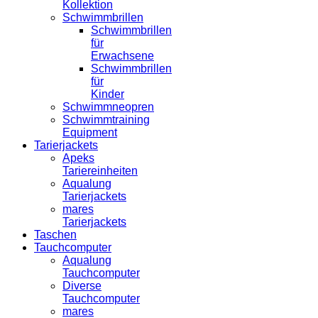
Kollektion
Schwimmbrillen
Schwimmbrillen
für
Erwachsene
Schwimmbrillen
für
Kinder
Schwimmneopren
Schwimmtraining
Equipment
Tarierjackets
Apeks
Tariereinheiten
Aqualung
Tarierjackets
mares
Tarierjackets
Taschen
Tauchcomputer
Aqualung
Tauchcomputer
Diverse
Tauchcomputer
mares