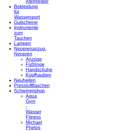
Atemregler
Bekleidung
für
Wassersport
Gutscheine
Instrumente
zum
Tauchen
Lampen
Neoprenanzug,
Neopren
Anzüge
Füßlinge
Handschuhe
Kopfhauben
Neuheiten
Pressluftflaschen
Schwimmshop
Aqua
Gym
-
Wasser
Fitness
Michael
Phelps