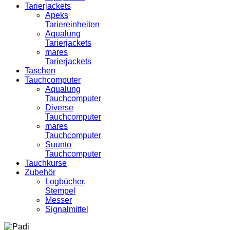
Tarierjackets
Apeks
Tariereinheiten
Aqualung
Tarierjackets
mares
Tarierjackets
Taschen
Tauchcomputer
Aqualung
Tauchcomputer
Diverse
Tauchcomputer
mares
Tauchcomputer
Suunto
Tauchcomputer
Tauchkurse
Zubehör
Logbücher,
Stempel
Messer
Signalmittel