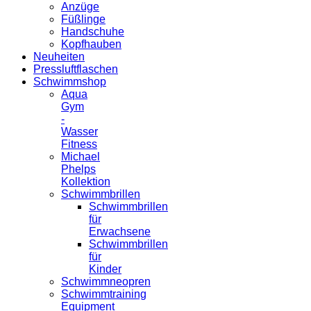
Anzüge
Füßlinge
Handschuhe
Kopfhauben
Neuheiten
Pressluftflaschen
Schwimmshop
Aqua
Gym
-
Wasser
Fitness
Michael
Phelps
Kollektion
Schwimmbrillen
Schwimmbrillen
für
Erwachsene
Schwimmbrillen
für
Kinder
Schwimmneopren
Schwimmtraining
Equipment