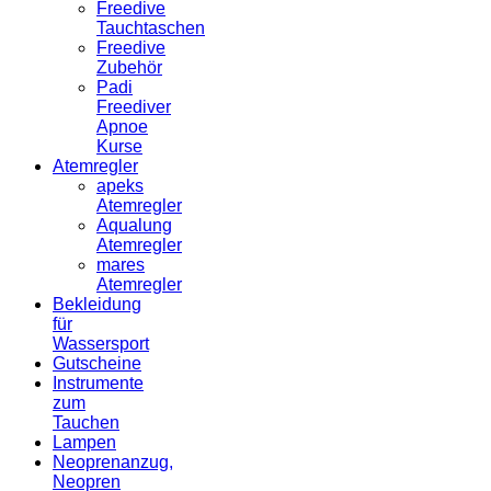
Freedive
Tauchtaschen
Freedive
Zubehör
Padi
Freediver
Apnoe
Kurse
Atemregler
apeks
Atemregler
Aqualung
Atemregler
mares
Atemregler
Bekleidung
für
Wassersport
Gutscheine
Instrumente
zum
Tauchen
Lampen
Neoprenanzug,
Neopren