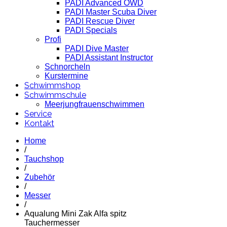
PADI Advanced OWD
PADI Master Scuba Diver
PADI Rescue Diver
PADI Specials
Profi
PADI Dive Master
PADI Assistant Instructor
Schnorcheln
Kurstermine
Schwimmshop
Schwimmschule
Meerjungfrauenschwimmen
Service
Kontakt
Home
/
Tauchshop
/
Zubehör
/
Messer
/
Aqualung Mini Zak Alfa spitz
Tauchermesser