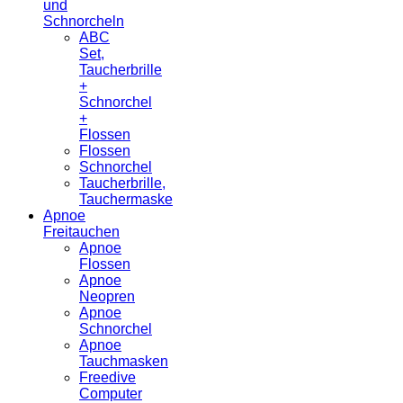
und
Schnorcheln
ABC
Set,
Taucherbrille
+
Schnorchel
+
Flossen
Flossen
Schnorchel
Taucherbrille,
Tauchermaske
Apnoe
Freitauchen
Apnoe
Flossen
Apnoe
Neopren
Apnoe
Schnorchel
Apnoe
Tauchmasken
Freedive
Computer