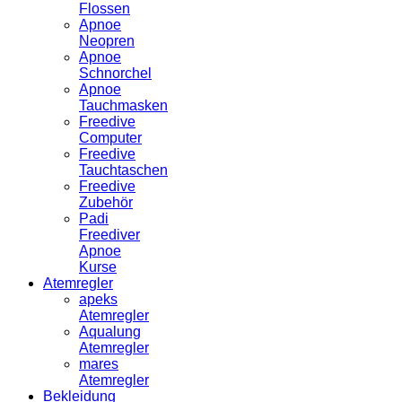
Flossen
Apnoe
Neopren
Apnoe
Schnorchel
Apnoe
Tauchmasken
Freedive
Computer
Freedive
Tauchtaschen
Freedive
Zubehör
Padi
Freediver
Apnoe
Kurse
Atemregler
apeks
Atemregler
Aqualung
Atemregler
mares
Atemregler
Bekleidung