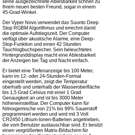
seine ausgezeichnete Ablesbarkeit schnell zu
Ihrem neuen besten Freund, sogar in einem
45-Grad-Winkel.
Der Vyper Novo verwendet das Suunto Deep
Stop RGBM Algorithmus und errechnt damit
die optimale Aufstiegszeit. Der Computer
verfügt über akustische Alarme, eine Deep-
Stop-Funktion und einen 42 Stunden
Tauchlogbuchspeicher. Sein beleuchtetes
Hintergrunddisplay macht eine Ablesbarkeit
der Anzeigen bei Tag und Nacht einfach.
Er bietet eine Tiefenanzeige bis 100 Meter,
kann im 12- oder 24-Stunden-Format
eingestellt werden, zeigt die Temperatur
oberhalb und unterhalb der Wasseroberfläche
bis 1,5 Grad Celsius mit einer 1 Grad
Genauigkeit an und ist bis 3000 Meter
höheneinstellbar. Der Computer kann für
Nitroxgemische von 21% bis 99% Sauerstoff
programmiert werden und wird mit 3 Volt
CR2450 Lithium-Ionen-Batterien angetrieben,
die vom Benutzer austauschbar sind. Er besitzt
einen vergrößerten Matrix-Bildschirm für