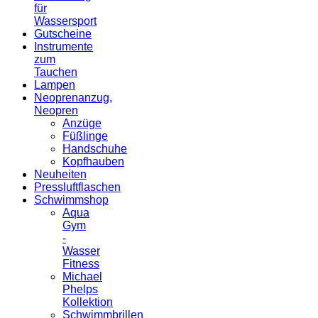
für
Wassersport
Gutscheine
Instrumente
zum
Tauchen
Lampen
Neoprenanzug,
Neopren
Anzüge
Füßlinge
Handschuhe
Kopfhauben
Neuheiten
Pressluftflaschen
Schwimmshop
Aqua
Gym
-
Wasser
Fitness
Michael
Phelps
Kollektion
Schwimmbrillen