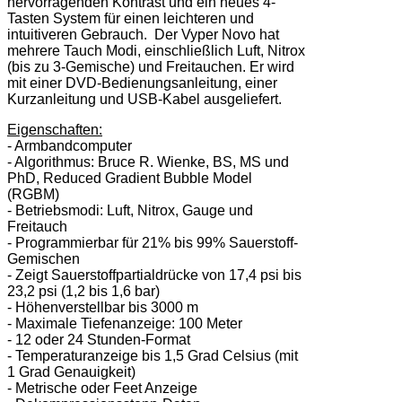
hervorragenden Kontrast und ein neues 4-
Tasten System für einen leichteren und
intuitiveren Gebrauch. Der Vyper Novo hat
mehrere Tauch Modi, einschließlich Luft, Nitrox
(bis zu 3-Gemische) und Freitauchen. Er wird
mit einer DVD-Bedienungsanleitung, einer
Kurzanleitung und USB-Kabel ausgeliefert.
Eigenschaften:
- Armbandcomputer
- Algorithmus: Bruce R. Wienke, BS, MS und
PhD, Reduced Gradient Bubble Model
(RGBM)
- Betriebsmodi: Luft, Nitrox, Gauge und
Freitauch
- Programmierbar für 21% bis 99% Sauerstoff-
Gemischen
- Zeigt Sauerstoffpartialdrücke von 17,4 psi bis
23,2 psi (1,2 bis 1,6 bar)
- Höhenverstellbar bis 3000 m
- Maximale Tiefenanzeige: 100 Meter
- 12 oder 24 Stunden-Format
- Temperaturanzeige bis 1,5 Grad Celsius (mit
1 Grad Genauigkeit)
- Metrische oder Feet Anzeige