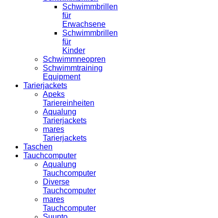
Schwimmbrillen
für
Erwachsene
Schwimmbrillen
für
Kinder
Schwimmneopren
Schwimmtraining
Equipment
Tarierjackets
Apeks
Tariereinheiten
Aqualung
Tarierjackets
mares
Tarierjackets
Taschen
Tauchcomputer
Aqualung
Tauchcomputer
Diverse
Tauchcomputer
mares
Tauchcomputer
Suunto