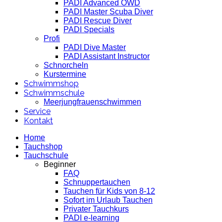
PADI Advanced OWD
PADI Master Scuba Diver
PADI Rescue Diver
PADI Specials
Profi
PADI Dive Master
PADI Assistant Instructor
Schnorcheln
Kurstermine
Schwimmshop
Schwimmschule
Meerjungfrauenschwimmen
Service
Kontakt
Home
Tauchshop
Tauchschule
Beginner
FAQ
Schnuppertauchen
Tauchen für Kids von 8-12
Sofort im Urlaub Tauchen
Privater Tauchkurs
PADI e-learning