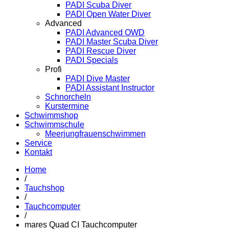
PADI Scuba Diver
PADI Open Water Diver
Advanced
PADI Advanced OWD
PADI Master Scuba Diver
PADI Rescue Diver
PADI Specials
Profi
PADI Dive Master
PADI Assistant Instructor
Schnorcheln
Kurstermine
Schwimmshop
Schwimmschule
Meerjungfrauenschwimmen
Service
Kontakt
Home
/
Tauchshop
/
Tauchcomputer
/
mares Quad CI Tauchcomputer