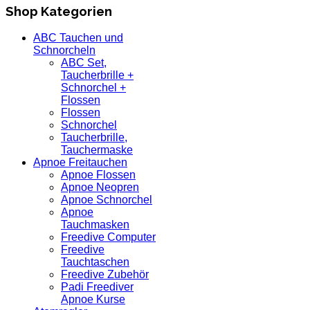
Shop Kategorien
ABC Tauchen und
Schnorcheln
ABC Set,
Taucherbrille +
Schnorchel +
Flossen
Flossen
Schnorchel
Taucherbrille,
Tauchermaske
Apnoe Freitauchen
Apnoe Flossen
Apnoe Neopren
Apnoe Schnorchel
Apnoe
Tauchmasken
Freedive Computer
Freedive
Tauchtaschen
Freedive Zubehör
Padi Freediver
Apnoe Kurse