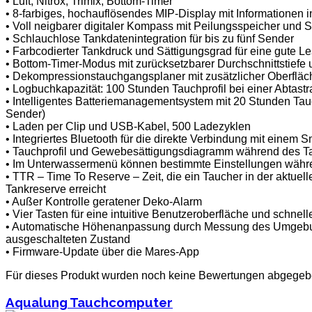
• Luft, Nitrox, Trimix, Bottom-Timer
• 8-farbiges, hochauflösendes MIP-Display mit Informationen
• Voll neigbarer digitaler Kompass mit Peilungsspeicher und 
• Schlauchlose Tankdatenintegration für bis zu fünf Sender
• Farbcodierter Tankdruck und Sättigungsgrad für eine gute Le
• Bottom-Timer-Modus mit zurücksetzbarer Durchschnittstiefe
• Dekompressionstauchgangsplaner mit zusätzlicher Oberfläch
• Logbuchkapazität: 100 Stunden Tauchprofil bei einer Abtast
• Intelligentes Batteriemanagementsystem mit 20 Stunden Tau
Sender)
• Laden per Clip und USB-Kabel, 500 Ladezyklen
• Integriertes Bluetooth für die direkte Verbindung mit einem 
• Tauchprofil und Gewebesättigungsdiagramm während des T
• Im Unterwassermenü können bestimmte Einstellungen wäh
• TTR – Time To Reserve – Zeit, die ein Taucher in der aktuell
Tankreserve erreicht
• Außer Kontrolle geratener Deko-Alarm
• Vier Tasten für eine intuitive Benutzeroberfläche und schnel
• Automatische Höhenanpassung durch Messung des Umgebun
ausgeschalteten Zustand
• Firmware-Update über die Mares-App
Für dieses Produkt wurden noch keine Bewertungen abgegeb
Aqualung Tauchcomputer