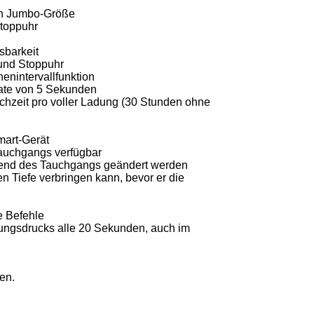
 in Jumbo-Größe
Stoppuhr
sbarkeit
 und Stoppuhr
enintervallfunktion
rate von 5 Sekunden
chzeit pro voller Ladung (30 Stunden ohne
Smart-Gerät
auchgangs verfügbar
rend des Tauchgangs geändert werden
en Tiefe verbringen kann, bevor er die
le Befehle
gsdrucks alle 20 Sekunden, auch im
en.