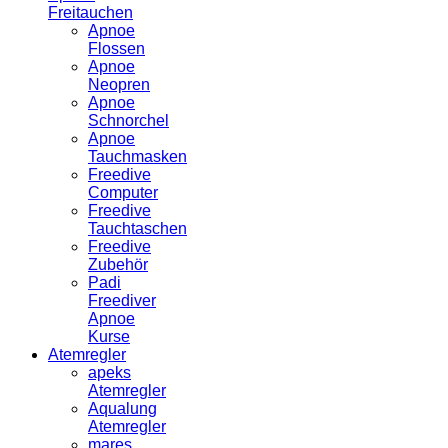
Freitauchen
Apnoe
Flossen
Apnoe
Neopren
Apnoe
Schnorchel
Apnoe
Tauchmasken
Freedive
Computer
Freedive
Tauchtaschen
Freedive
Zubehör
Padi
Freediver
Apnoe
Kurse
Atemregler
apeks
Atemregler
Aqualung
Atemregler
mares