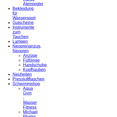
Atemregler
Bekleidung
für
Wassersport
Gutscheine
Instrumente
zum
Tauchen
Lampen
Neoprenanzug,
Neopren
Anzüge
Füßlinge
Handschuhe
Kopfhauben
Neuheiten
Pressluftflaschen
Schwimmshop
Aqua
Gym
-
Wasser
Fitness
Michael
Phelps