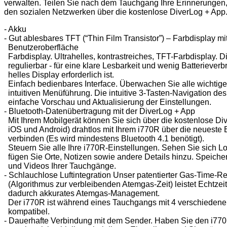
verwalten. Teilen Sie nach dem Tauchgang Ihre Erinnerungen, 
den sozialen Netzwerken über die kostenlose DiverLog + App
- Akku
- Gut ablesbares TFT (“Thin Film Transistor”) – Farbdisplay m
Benutzeroberfläche
Farbdisplay. Ultrahelles, kontrastreiches, TFT-Farbdisplay. Die
regulierbar - für eine klare Lesbarkeit und wenig Batteriever
helles Display erforderlich ist.
Einfach bedienbares Interface. Überwachen Sie alle wichtige
intuitiven Menüführung. Die intuitive 3-Tasten-Navigation de
einfache Vorschau und Aktualisierung der Einstellungen.
- Bluetooth-Datenübertragung mit der DiverLog + App
Mit Ihrem Mobilgerät können Sie sich über die kostenlose Div
iOS und Android) drahtlos mit Ihrem i770R über die neueste 
verbinden (Es wird mindestens Bluetooth 4.1 benötigt).
Steuern Sie alle Ihre i770R-Einstellungen. Sehen Sie sich Lo
fügen Sie Orte, Notizen sowie andere Details hinzu. Speicher
und Videos Ihrer Tauchgänge.
- Schlauchlose Luftintegration Unser patentierter Gas-Time-R
(Algorithmus zur verbleibenden Atemgas-Zeit) leistet Echtze
dadurch akkurates Atemgas-Management.
Der i770R ist während eines Tauchgangs mit 4 verschieden
kompatibel.
- Dauerhafte Verbindung mit dem Sender. Haben Sie den i77