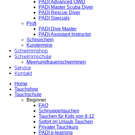
PADI Advanced OWD
PADI Master Scuba Diver
PADI Rescue Diver
PADI Specials
Profi
PADI Dive Master
PADI Assistant Instructor
Schnorcheln
Kurstermine
Schwimmshop
Schwimmschule
Meerjungfrauenschwimmen
Service
Kontakt
Home
Tauchshop
Tauchschule
Beginner
FAQ
Schnuppertauchen
Tauchen für Kids von 8-12
Sofort im Urlaub Tauchen
Privater Tauchkurs
PADI e-learning