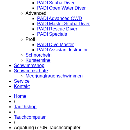
PADI Scuba Diver
PADI Open Water Diver
Advanced
PADI Advanced OWD
PADI Master Scuba Diver
PADI Rescue Diver
PADI Specials
Profi
PADI Dive Master
PADI Assistant Instructor
Schnorcheln
Kurstermine
Schwimmshop
Schwimmschule
Meerjungfrauenschwimmen
Service
Kontakt
Home
/
Tauchshop
/
Tauchcomputer
/
Aqualung i770R Tauchcomputer