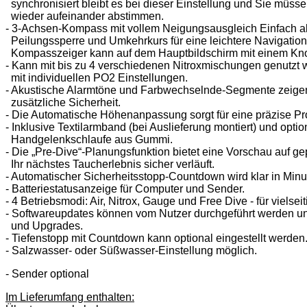
synchronisiert bleibt es bei dieser Einstellung und Sie müsse
wieder aufeinander abstimmen.
- 3-Achsen-Kompass mit vollem Neigungsausgleich Einfach a
Peilungssperre und Umkehrkurs für eine leichtere Navigation. 
Kompasszeiger kann auf dem Hauptbildschirm mit einem Kno
- Kann mit bis zu 4 verschiedenen Nitroxmischungen genutzt w
mit individuellen PO2 Einstellungen.
- Akustische Alarmtöne und Farbwechselnde-Segmente zeige
zusätzliche Sicherheit.
- Die Automatische Höhenanpassung sorgt für eine präzise Pr
- Inklusive Textilarmband (bei Auslieferung montiert) und option
Handgelenkschlaufe aus Gummi.
- Die „Pre-Dive“-Planungsfunktion bietet eine Vorschau auf g
Ihr nächstes Taucherlebnis sicher verläuft.
- Automatischer Sicherheitsstopp-Countdown wird klar in Min
- Batteriestatusanzeige für Computer und Sender.
- 4 Betriebsmodi: Air, Nitrox, Gauge und Free Dive - für viels
- Softwareupdates können vom Nutzer durchgeführt werden un
und Upgrades.
- Tiefenstopp mit Countdown kann optional eingestellt werden
- Salzwasser- oder Süßwasser-Einstellung möglich.
- Sender optional
Im Lieferumfang enthalten: