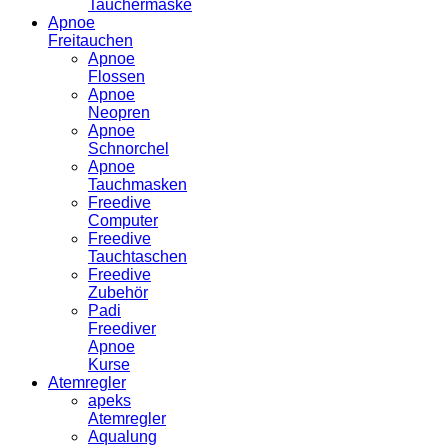
Tauchermaske
Apnoe
Freitauchen
Apnoe
Flossen
Apnoe
Neopren
Apnoe
Schnorchel
Apnoe
Tauchmasken
Freedive
Computer
Freedive
Tauchtaschen
Freedive
Zubehör
Padi
Freediver
Apnoe
Kurse
Atemregler
apeks
Atemregler
Aqualung