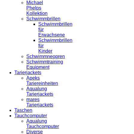
Michael
Phelps
Kollektion
Schwimmbrillen
Schwimmbrillen
für
Erwachsene
Schwimmbrillen
für
Kinder
Schwimmneopren
Schwimmtraining
Equipment
Tarierjackets
Apeks
Tariereinheiten
Aqualung
Tarierjackets
mares
Tarierjackets
Taschen
Tauchcomputer
Aqualung
Tauchcomputer
Diverse