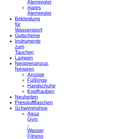
Atemregler
mares
Atemregler
Bekleidung
für
Wassersport
Gutscheine
Instrumente
zum
Tauchen
Lampen
Neoprenanzug,
Neopren
Anzüge
Füßlinge
Handschuhe
Kopfhauben
Neuheiten
Pressluftflaschen
Schwimmshop
Aqua
Gym
-
Wasser
Fitness