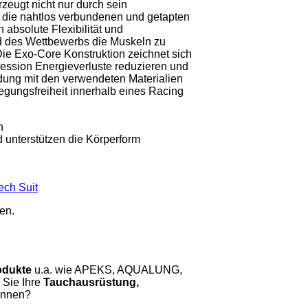
eugt nicht nur durch sein
 die nahtlos verbundenen und getapten
 absolute Flexibilität und
nd des Wettbewerbs die Muskeln zu
Die Exo-Core Konstruktion zeichnet sich
ression Energieverluste reduzieren und
ndung mit den verwendeten Materialien
egungsfreiheit innerhalb eines Racing
n
 unterstützen die Körperform
ch Suit
en.
odukte
u.a. wie APEKS, AQUALUNG,
ie Ihre
Tauchausrüstung,
önnen?