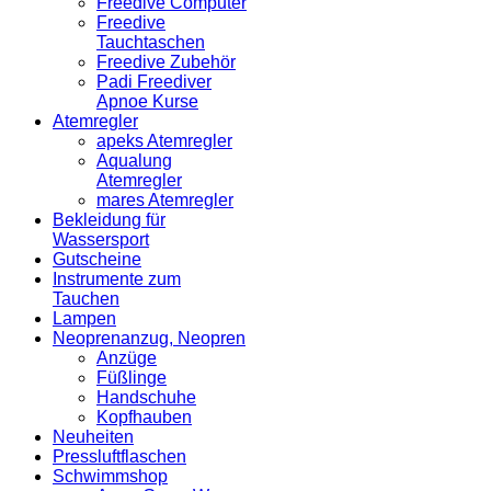
Freedive Computer
Freedive
Tauchtaschen
Freedive Zubehör
Padi Freediver
Apnoe Kurse
Atemregler
apeks Atemregler
Aqualung
Atemregler
mares Atemregler
Bekleidung für
Wassersport
Gutscheine
Instrumente zum
Tauchen
Lampen
Neoprenanzug, Neopren
Anzüge
Füßlinge
Handschuhe
Kopfhauben
Neuheiten
Pressluftflaschen
Schwimmshop