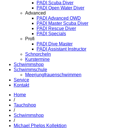
PADI Scuba Diver
PADI Open Water Diver
Advanced
PADI Advanced OWD
PADI Master Scuba Diver
PADI Rescue Diver
PADI Specials
Profi
PADI Dive Master
PADI Assistant Instructor
Schnorcheln
Kurstermine
Schwimmshop
Schwimmschule
Meerjungfrauenschwimmen
Service
Kontakt
Home
/
Tauchshop
/
Schwimmshop
/
Michael Phelps Kollektion