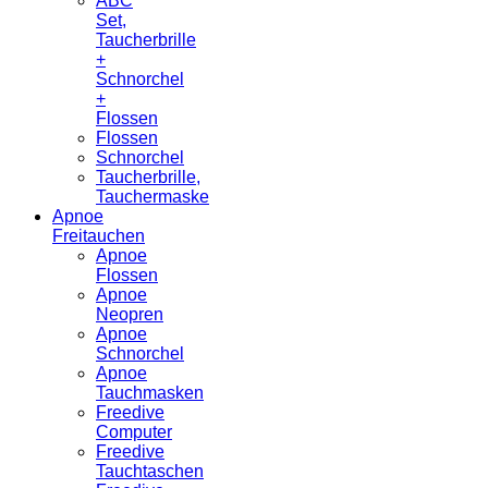
ABC
Set,
Taucherbrille
+
Schnorchel
+
Flossen
Flossen
Schnorchel
Taucherbrille,
Tauchermaske
Apnoe
Freitauchen
Apnoe
Flossen
Apnoe
Neopren
Apnoe
Schnorchel
Apnoe
Tauchmasken
Freedive
Computer
Freedive
Tauchtaschen