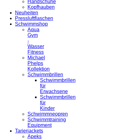
Handschuhe
Kopfhauben
Neuheiten
Pressluftflaschen
Schwimmshop
Aqua
Gym
-
Wasser
Fitness
Michael
Phelps
Kollektion
Schwimmbrillen
Schwimmbrillen
für
Erwachsene
Schwimmbrillen
für
Kinder
Schwimmneopren
Schwimmtraining
Equipment
Tarierjackets
Apeks